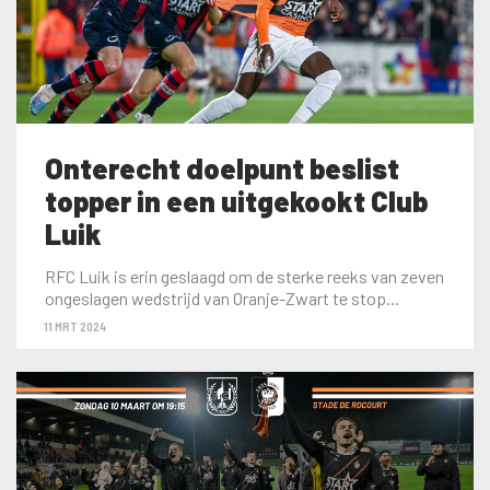
Onterecht doelpunt beslist
topper in een uitgekookt Club
Luik
RFC Luik is erin geslaagd om de sterke reeks van zeven
ongeslagen wedstrijd van Oranje-Zwart te stop...
11 MRT 2024