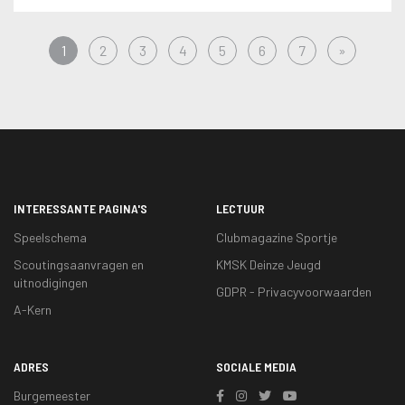
1
2
3
4
5
6
7
»
INTERESSANTE PAGINA'S
LECTUUR
Speelschema
Clubmagazine Sportje
Scoutingsaanvragen en
KMSK Deinze Jeugd
uitnodigingen
GDPR - Privacyvoorwaarden
A-Kern
ADRES
SOCIALE MEDIA
Burgemeester