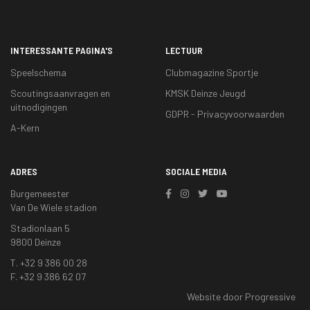
INTERESSANTE PAGINA'S
LECTUUR
Speelschema
Clubmagazine Sportje
Scoutingsaanvragen en
KMSK Deinze Jeugd
uitnodigingen
GDPR - Privacyvoorwaarden
A-Kern
ADRES
SOCIALE MEDIA
Burgemeester
Van De Wiele stadion
Stadionlaan 5
9800 Deinze
T. +32 9 386 00 28
F. +32 9 386 62 07
Website door Progressive